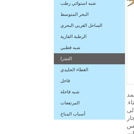
شبه استوائي رطب
البحر المتوسط
الساحل الغربي البحري
الرطبة القارية
شبه قطبي
التندرا
الغطاء الجليدي
قاحل
شبه قاحلة
مد
ء.
المرتفعات
لى
أسباب المناخ
ار
لس