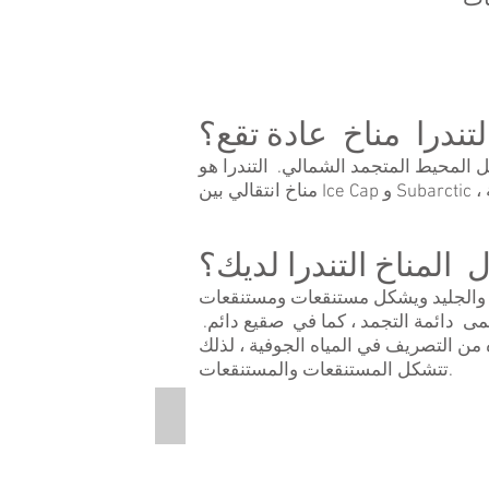
تندرا مناخ عادة تقع؟
اسي على طول ساحل المحيط المتجمد الشمالي. التندرا هو
 المناخ التندرا لديك؟
لوج والجليد ويشكل مستنقعات ومستنقعات
ى دائمة التجمد ، كما في صقيع دائم.
 الذائب والجليد أعلاه من التصريف في المياه الجوفية ، لذلك
تتشكل المستنقعات والمستنقعات.
Tundra Soil Layers
This
is
a