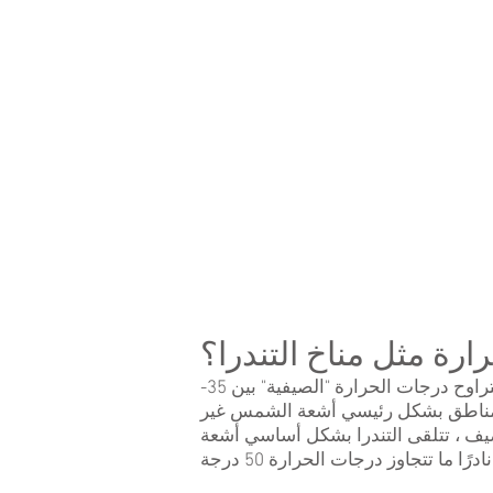
graphic
of
the
layers
in
Tundra
soil,
showing
permafrost.
رة مثل مناخ التندرا؟
الشتاء شديد القسوة في مناخ التندرا. تتراوح درجات الحرارة في أشهر الشتاء عادة بين -18 و -50 درجة. تتراوح درجات الحرارة "الصيفية" بين 35-
المناطق بشكل رئيسي أشعة الشمس غير
يف ، تتلقى التندرا بشكل أساسي أشعة