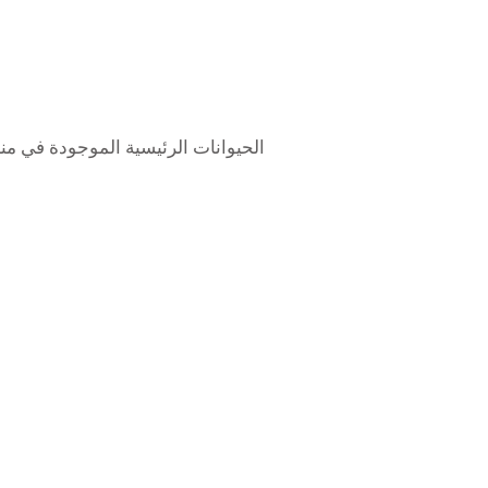
الحيوانات الرئيسية الموجودة في مناخ 
ribou
is
cture
ribou
ting
ass.