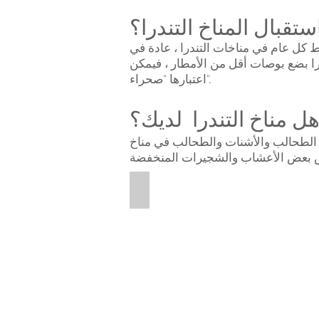
قبال المناخ التندرا؟
 بين 5-15 بوصة من هطول الأمطار يسقط كل عام في مناخات التندرا ، عادة في
را بضع بوصات أقل من الأمطار ، فيمكن
اعتبارها "صحراء".
) هل مناخ التندرا لديك؟
 من الطحالب والأشنات والطحالب في مناخ
Tundra Bog
This
is
a
pictures
of
the
a
bog
found