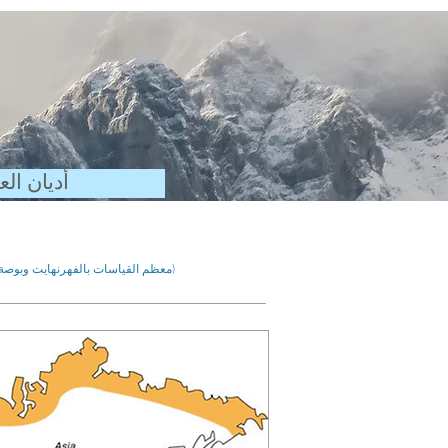
أديان الع
(معظم القياسات بالفهرنهايت وبوصة ... آسف لبقية العالم)