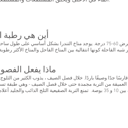
الماء في الأعلى ويخلق المستنقعات والمستنقعات.
أين هي رطبة ال
يوجد مناخ التندرا عادة بين خطوط عرض 60-75 درجة. يوجد مناخ التندرا بشكل أس
ماذا يفعل الفصول
قارسًا جدًا وصيفًا باردًا. خلال فصل الصيف ، يذوب الكثير من الث
 العميقة من التربة مجمدة حتى خلال فصل الصيف - وهي طبقة تسم
يمكن أن يتراوح حجم التربة الصقيعية بين 10 و 35 بوصة. تمنع التربة الصقيعية الثلج