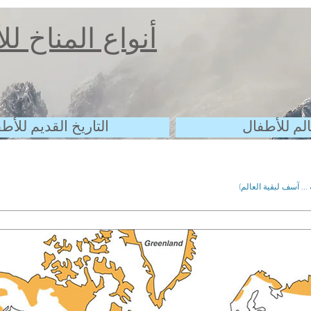
أنواع المناخ ل
الم للأطفال
التاريخ القديم للأط