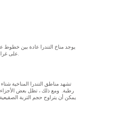
مناخ انتقالي بين Ice Cap و Subarctic ، على غرار شبه القاحلة كونها انتقالية بين المناخ القاحل والمناخ الأكثر رطوبة.
تشهد مناطق التندرا المناخية شتاء 
رطبة. ومع ذلك ، تظل بعض الأجزاء