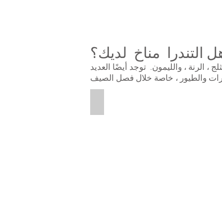
in
the
Tundra
region.
ل التندرا مناخ لديك؟
 ، الرنة ، والليمون. توجد أيضًا العديد
Polar Bear
This
is
a
picture
of
a
polar
bear
on
the
ice.