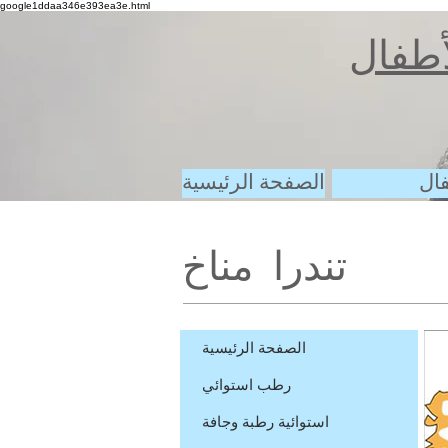
google1ddaa346e393ea3e.html
لأطفال
فال
الصفحة الرئيسية
تندرا مناخ
الصفحة الرئيسية
رطب استوائي
استوائية رطبة وجافة