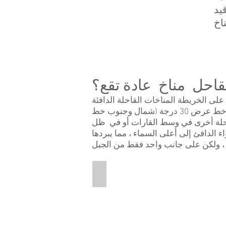
يد
لقاحل مناخ عادة تقع؟
لى الخريطة المناخات القاحلة الدافئة
والباردة. إذا كانت الأرض ذات مناخ جاف فهي عادة ما تكون صحراء. توجد معظم الصحاري على طول خط عرض 30 درجة (شمال وجنوب خط
 قاحلة أخرى في وسط القارات أو في ظل
الدافئ إلى أعلى السماء ، مما يبردها
Rainshadow
This
is
a
graphic
that