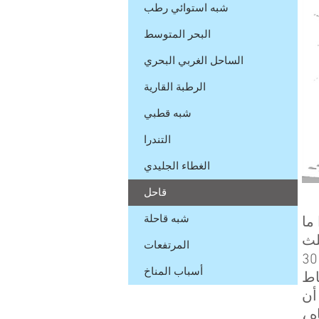
شبه استوائي رطب
البحر المتوسط
الساحل الغربي البحري
الرطبة القارية
شبه قطبي
التندرا
الغطاء الجليدي
قاحل
شبه قاحلة
ما
لث
المرتفعات
الأرض. يوجد هذا المناخ بشكل أساسي على بعد 30
أسباب المناخ
اط
أن
 ،