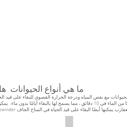
pictures
pi
of
of
a
an
Prickly
Al
Pear
Ve
Cactus.
pl
ما هي أنواع الحيوانات ه
وانات مع نقص المياه ودرجة الحرارة القصوى للبقاء على قيد الحيا
في مجرى الدم ويمكنها شرب 40 جالونًا من الماء في 10 دقائق ، مما يسمح لها بالبق
ert Fox
Scorpion