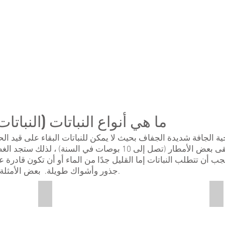
ما هي أنواع النباتات (النبات
 الجافة شديدة الجفاف بحيث لا يمكن للنباتات البقاء على قيد الحي
العديد من المناطق المناخية القاحلة تتلقى بعض الأمطار (تصل إلى 10
يجب أن تتطلب النباتات إما القليل جدًا من الماء أو أن تكون قادرة عل
جذور وأشواك طويلة. بعض الأمثلة هي فرك الشجيرات والأعشاب والصبار.
Prickly Pear Cactus
Al
This
Th
is
is
a
a