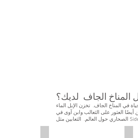
pictures
of
a
tall
Saguaro
cactus
and
a
person
standing
next
to
it.
ل المناخ الجاف لديك؟
ة في المناخ الجاف. تخزن الإبل الماء
اء أيامًا بدون ماء. يمكن أيضًا العثور على الثعالب وابن آوى في
Sidewinder
Des