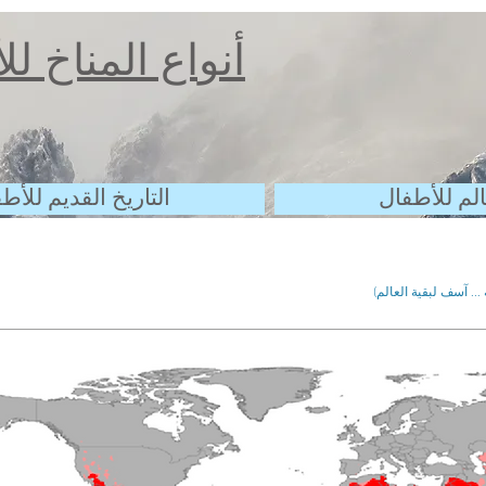
أنواع المناخ ل
الم للأطفال
التاريخ القديم للأط