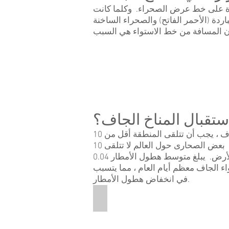
 إلى -30 درجة. ستعتمد درجات الحرارة على خط عرض الصحراء. وكلما كانت
ردة (الأحمر الفاتح) والصحراء الساخنة
تقبال المناخ الجاف؟
هطول الأمطار (أو عدم وجودها) هو العامل الرئيسي الذي يحدد المناخ الجاف. للحصول على مناخ جاف ، يجب أن تتلقى المنطقة أقل من 10
من ذلك. بعض الصحارى حول العالم لا تتلقى 10
بوصات من الأمطار في 10 سنوات! تُعرف صحراء أتاكاما في تشيلي بأنها أكثر الأماكن جفافاً على وجه الأرض. يبلغ متوسط هطول الأمطار 0.04
اء الجاف معظم أيام العام ، مما يتسبب
في انخفاض هطول الأمطار.
Atacama Desert
This
is
a