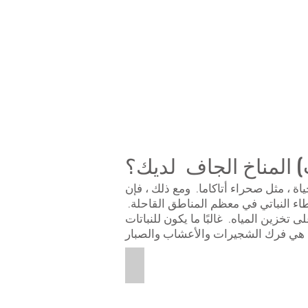
panoramic
picture
of
the
Atacama
Desert.
ات) المناخ الجاف لديك؟
اة ، مثل صحراء أتاكاما. ومع ذلك ، فإن
 بوصات في السنة) ، لذلك ستجد الغطاء النباتي في معظم المناطق القاحلة.
ى تخزين المياه. غالبًا ما يكون للنباتات
Saguaro Cactus
This
is
a