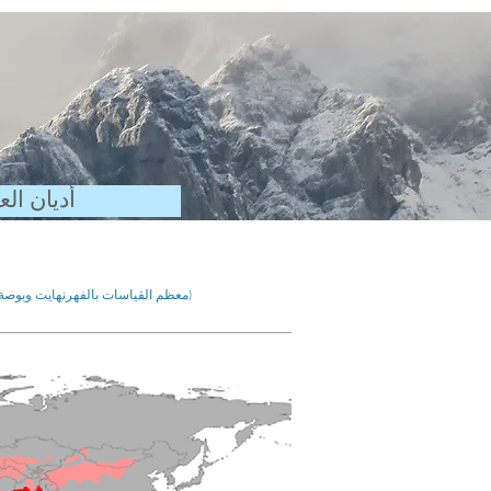
أديان الع
(معظم القياسات بالفهرنهايت وبوصة ... آسف لبقية العالم)