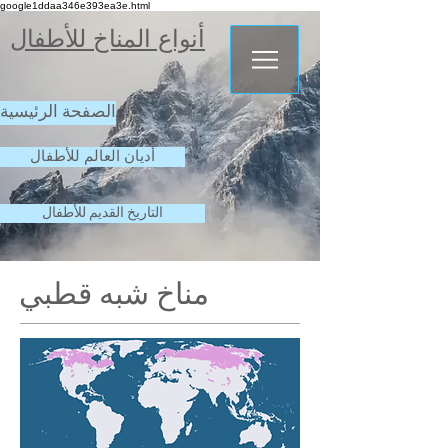
google1ddaa346e393ea3e.html
أنواع المناخ للأطفال
الصفحة الرئيسية
أديان العالم للأطفال
التاريخ القديم للأطفال
مناخ شبه قطبي