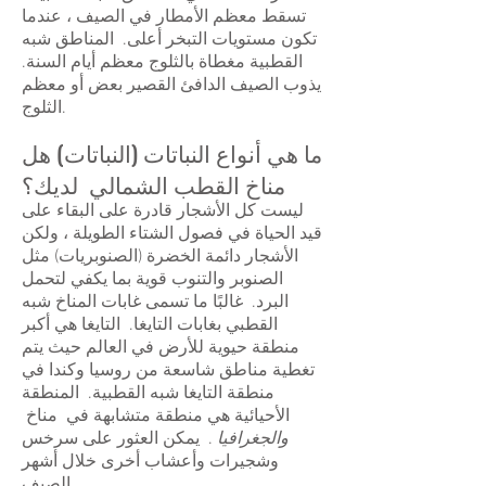
تسقط معظم الأمطار في الصيف ، عندما
تكون مستويات التبخر أعلى. المناطق شبه
القطبية مغطاة بالثلوج معظم أيام السنة.
يذوب الصيف الدافئ القصير بعض أو معظم
الثلوج.
ما هي أنواع النباتات (النباتات) هل
مناخ القطب الشمالي لديك؟
ليست كل الأشجار قادرة على البقاء على
قيد الحياة في فصول الشتاء الطويلة ، ولكن
الأشجار دائمة الخضرة (الصنوبريات) مثل
الصنوبر والتنوب قوية بما يكفي لتحمل
البرد. غالبًا ما تسمى غابات المناخ شبه
القطبي بغابات التايغا. التايغا هي أكبر
منطقة حيوية للأرض في العالم حيث يتم
تغطية مناطق شاسعة من روسيا وكندا في
منطقة التايغا شبه القطبية. المنطقة
الأحيائية هي منطقة متشابهة في مناخ
والجغرافيا
. يمكن العثور على سرخس
وشجيرات وأعشاب أخرى خلال أشهر
الصيف.