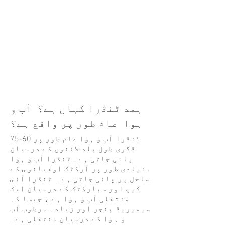
ہمد ٹنڈرا کہاں ہے؟ آب و
ہوا عام طور پر واقع ہے؟
ٹنڈرا آب و ہوا عام طور پر 60-75
ڈگری طول بلد لائنوں کے درمیان
پائی جاتی ہے۔ ٹنڈرا آب و ہوا
بنیادی طور پر آرکٹک اوقیانوس کے
ساحل پر پائی جاتی ہے۔ ٹنڈرا آئس
کیپ اور سبارکٹک کے درمیان ایک
منتقلی آب و ہوا ہے ، جیسا کہ
سیمیریڈ بنجر اور زیادہ مرطوب آب
و ہوا کے درمیان منتقلی ہے۔