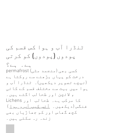
ٹنڈرا آب و ہوا کس قسم کی
پودوں (پودوں) کو کرتی
ہے۔ ہے؟
permafrost (منجمد مٹی) کسی بھی
درخت کو یہاں بڑھنے سے روکتا ہے
(نیچے تصویر دیکھیں)۔ ٹنڈرا آب و
ہوا میں بہت سے مختلف قسم کے کائی
، لائچن اور طحالب اگتے ہیں۔
Lichens کا مرکب ہے۔ طحالب اور
فنگس (دیکھیں۔
آئس کیپ آب و ہوا
)
کچھ گھاس اور کم جھاڑیاں بھی
زندہ رہ سکتی ہیں۔
Tundra Bog