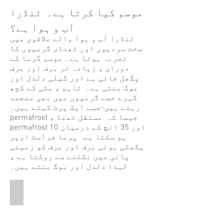
موسم کیا کرتا ہے۔ ٹنڈرا
آب و ہوا ہے؟
ٹنڈرا آب و ہوا والے علاقوں میں
سخت سردیوں اور ٹھنڈی گرمیوں کا
تجربہ ہوتا ہے۔ موسم گرما کے
دوران ، زیادہ تر برف اور برف
پگھل جاتی ہے اور گیلی دلدل اور
بوگ بنتی ہے۔ تاہم ، مٹی کے کچھ
گہرے حصے گرمیوں میں بھی منجمد
رہتے ہیں-جسے ایک پرت کہتے ہیں۔
permafrost ، جیسا کہ مستقل ٹھنڈ
permafrost 10 اور 35 انچ کے درمیان
ہو سکتا ہے. پرما فراسٹ اوپر
پگھلی ہوئی برف اور برف کو زمینی
پانی میں نکلنے سے روکتا ہے ،
لہذا دلدل اور بوگ بنتے ہیں۔
Tundra Soil Layers
This
is