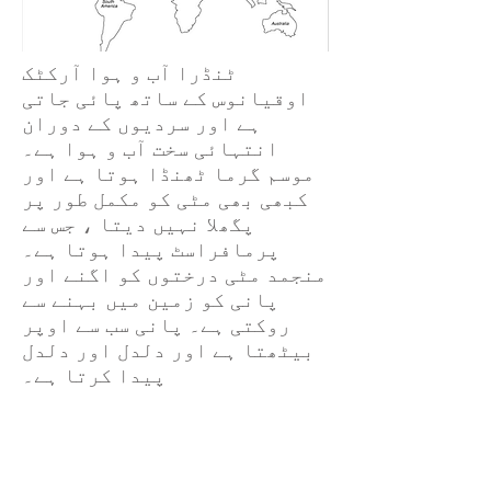
ٹنڈرا آب و ہوا آرکٹک
اوقیانوس کے ساتھ پائی جاتی
ہے اور سردیوں کے دوران
انتہائی سخت آب و ہوا ہے۔
موسم گرما ٹھنڈا ہوتا ہے اور
کبھی بھی مٹی کو مکمل طور پر
پگھلا نہیں دیتا ، جس سے
پرمافراسٹ پیدا ہوتا ہے۔
منجمد مٹی درختوں کو اگنے اور
پانی کو زمین میں بہنے سے
روکتی ہے۔ پانی سب سے اوپر
بیٹھتا ہے اور دلدل اور دلدل
پیدا کرتا ہے۔