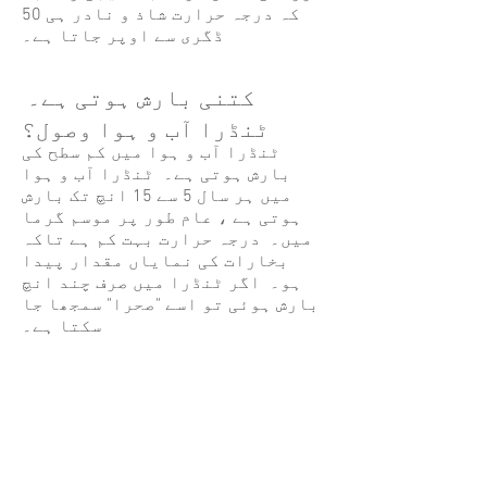
کہ درجہ حرارت شاذ و نادر ہی 50
ڈگری سے اوپر جاتا ہے۔
کتنی بارش ہوتی ہے۔
ٹنڈرا آب و ہوا وصول؟
ٹنڈرا آب و ہوا میں کم سطح کی
بارش ہوتی ہے۔ ٹنڈرا آب و ہوا
میں ہر سال 5 سے 15 انچ تک بارش
ہوتی ہے ، عام طور پر موسم گرما
میں۔ درجہ حرارت بہت کم ہے تاکہ
بخارات کی نمایاں مقدار پیدا
ہو۔ اگر ٹنڈرا میں صرف چند انچ
بارش ہوئی تو اسے "صحرا" سمجھا جا
سکتا ہے۔