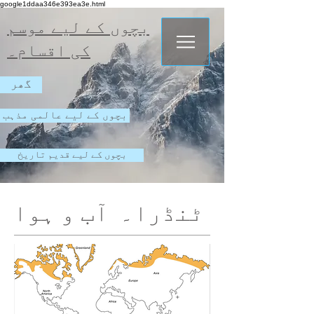
google1ddaa346e393ea3e.html
بچوں کے لیے موسم
کی اقسام۔
گھر
بچوں کے لیے عالمی مذہب
بچوں کے لیے قدیم تاریخ
ٹنڈرا۔ آب و ہوا