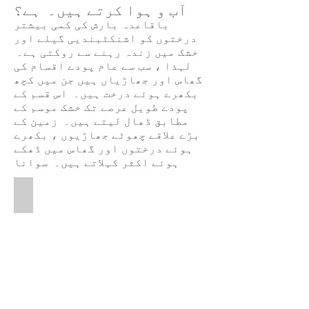
آب و ہوا کرتے ہیں۔ ہے؟
باقاعدہ بارش کی کمی بیشتر
درختوں کو اشنکٹبندیی گیلے اور
خشک میں زندہ رہنے سے روکتی ہے۔
لہذا ، سب سے عام پودے اقسام کی
گھاس اور جھاڑیاں ہیں جن میں کچھ
بکھرے ہوئے درخت ہیں۔ اس قسم کے
پودے طویل عرصے تک خشک موسم کے
مطابق ڈھال لیتے ہیں۔ زمین کے
بڑے علاقے چھوٹے جھاڑیوں ، بکھرے
ہوئے درختوں اور گھاس میں ڈھکے
ہوئے اکثر کہلاتے ہیں۔ سوانا
Tropical Savanna
This
is
a
picture
of
a
Tropical
Savanna.