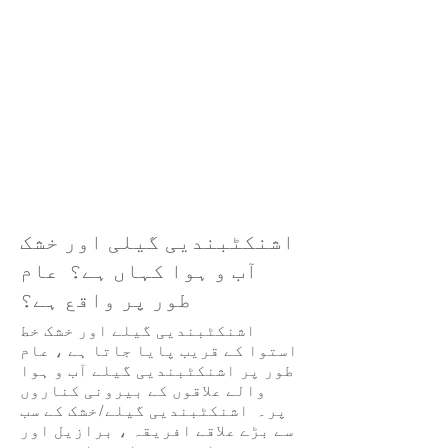
اشنکٹبندیی گیلی اور خشک
آب و ہوا کہاں ہے؟ عام
طور پر واقع ہے؟
اشنکٹبندیی گیلے اور خشک خط
استوا کے قریب پایا جاتا ہے ، عام
طور پر اشنکٹبندیی گیلے آب و ہوا
والے علاقوں کے بیرونی کناروں
پر۔ اشنکٹبندیی گیلے/خشک کے سب
سے بڑے علاقے افریقہ ، برازیل اور