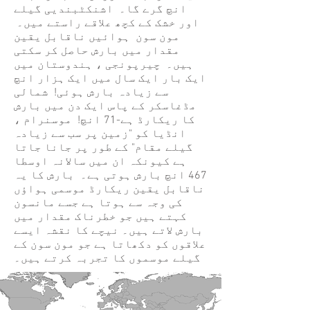
انچ گرے گا۔ اشنکٹبندیی گیلے
اور خشک کے کچھ علاقے راستے میں۔
مون سون ہوائیں ناقابل یقین
مقدار میں بارش حاصل کر سکتی
ہیں۔ چیرپونجی ، ہندوستان میں
ایک بار ایک سال میں ایک ہزار انچ
سے زیادہ بارش ہوئی! شمالی
مڈغاسکر کے پاس ایک دن میں بارش
کا ریکارڈ ہے-71 انچ! موسنرام ،
انڈیا کو "زمین پر سب سے زیادہ
گیلے مقام" کے طور پر جانا جاتا
ہے کیونکہ ان میں سالانہ اوسطا
467 انچ بارش ہوتی ہے۔ بارش کا یہ
ناقابل یقین ریکارڈ موسمی ہواؤں
کی وجہ سے ہوتا ہے جسے مانسون
کہتے ہیں جو خطرناک مقدار میں
بارش لاتے ہیں۔ نیچے کا نقشہ ایسے
علاقوں کو دکھاتا ہے جو مون سون کے
گیلے موسموں کا تجربہ کرتے ہیں۔