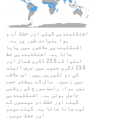
اشنکٹبندیی گیلی اور خشک آب و
ہوا بنیادی طور پر ہے۔
اشنکٹبندیی علاقوں میں پایا
جاتا ہے۔ اشنکٹبندیی خط
استوا کے 23.5 ڈگری شمال اور
23.5 ڈگری جنوب میں عرض البلد
کی دو لکیریں ہیں۔ اس علاقے
میں زمین۔ سال کے بیشتر حصے
میں براہ راست سورج کی روشنی
حاصل ہوتی ہے۔ اشنکٹبندیی
گیلے اور خشک دو موسموں کے
لیے جانا جاتا ہے۔ گیلے موسم
اور خشک موسم۔