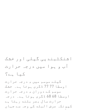
اشنکٹبندیی گیلی اور خشک
آب و ہوا میں درجہ حرارت
کیا ہے؟
گیلے موسم میں ، درجہ حرارت
اوسطا 77 77 ڈگری ہوتا ہے۔ خشک
موسم کے دوران ، درجہ حرارت
اوسطا 68 68 ڈگری ہوتا ہے۔ درجہ
حرارت سال بھر بلند رہتا ہے
کیونکہ عرض البلد کی وجہ سے جہاں