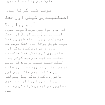
بھارت میں پائے جاتے ہیں۔
موسم کیا کرتا ہے۔
اشنکٹبندیی گیلی اور خشک
آب و ہوا ہے؟
اس آب و ہوا میں صرف 2 موسم ہیں۔
گیلے موسم (موسم گرما) اور خشک
موسم (سردیوں)۔ عام طور پر خشک
موسم طویل ہوتا ہے۔ خشک موسم کے
دوران پودوں کی زندگی اور
جانوروں کی زندگی خشک حالات سے
نمٹنے کے لیے جدوجہد کرتی ہے ،
لیکن جیسے جیسے برسات کا موسم
شروع ہوتا ہے ، پودے سبز ہو جاتے
ہیں ، تالاب بھر جاتے ہیں اور
جانوروں کی زندگی پھل پھولتی
ہے۔ یہ آب و ہوا ہوا اور سمندری
دھاروں کو تبدیل کرنے کی وجہ سے
ہے۔