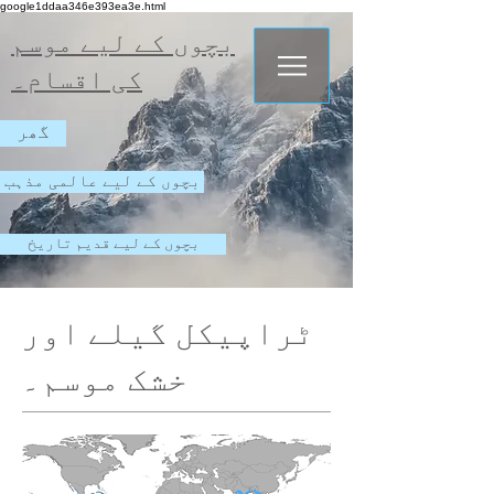
google1ddaa346e393ea3e.html
بچوں کے لیے موسم
کی اقسام۔
گھر
بچوں کے لیے عالمی مذہب
بچوں کے لیے قدیم تاریخ
ٹراپیکل گیلے اور
خشک موسم۔