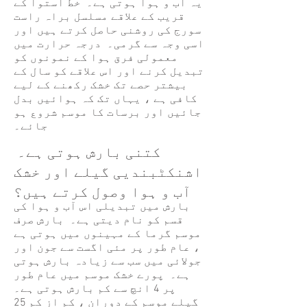
یہ آب و ہوا ہوتی ہے۔ خط استوا کے
قریب کے علاقے مسلسل براہ راست
سورج کی روشنی حاصل کرتے ہیں اور
اسی وجہ سے گرمی۔ درجہ حرارت میں
معمولی فرق ہوا کے نمونوں کو
تبدیل کرنے اور اس علاقے کو سال کے
بیشتر حصے تک خشک رکھنے کے لیے
کافی ہے ، یہاں تک کہ ہوائیں بدل
جائیں اور برسات کا موسم شروع ہو
جائے۔
کتنی بارش ہوتی ہے۔
اشنکٹبندیی گیلے اور خشک
آب و ہوا وصول کرتے ہیں؟
بارش میں تبدیلی اس آب و ہوا کی
قسم کو نام دیتی ہے۔ بارش صرف
موسم گرما کے مہینوں میں ہوتی ہے
، عام طور پر مئی اگست سے جون اور
جولائی میں سب سے زیادہ بارش ہوتی
ہے۔ پورے خشک موسم میں عام طور
پر 4 انچ سے کم بارش ہوتی ہے۔
گیلے موسم کے دوران ، کم از کم 25