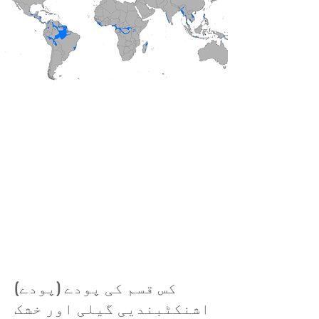
کس قسم کی پودے (پودے)
اشنکٹبندیی گیلی اور خشک