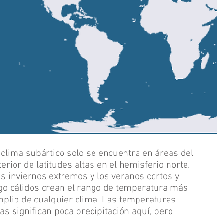
 clima subártico solo se encuentra en áreas del
terior de latitudes altas en el hemisferio norte.
s inviernos extremos y los veranos cortos y
go cálidos crean el rango de temperatura más
plio de cualquier clima. Las temperaturas
ías significan poca precipitación aquí, pero