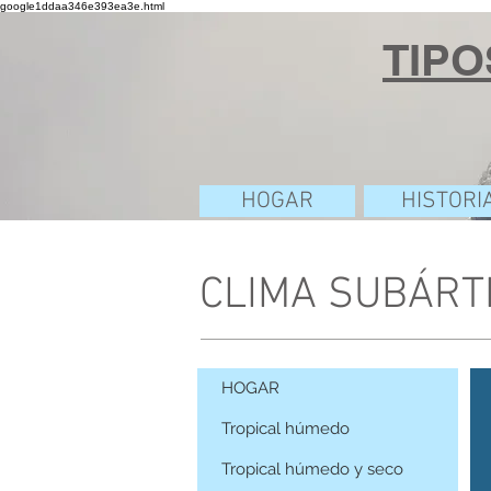
google1ddaa346e393ea3e.html
TIPO
HOGAR
HISTORI
CLIMA SUBÁRT
HOGAR
Tropical húmedo
Tropical húmedo y seco