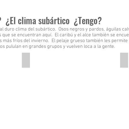
? ¿El clima subártico ¿Tengo?
l duro clima del subártico. Osos negros y pardos, águilas cal
s que se encuentran aquí. El caribú y el alce también se encu
más fríos del invierno. El pelaje grueso también les permite s
os pululan en grandes grupos y vuelven loca a la gente.
Bobcat
M
This
Th
is
is
a
a
picture
pi
of
of
a
a
bobcat.
lot
of
mo
sw
on
a