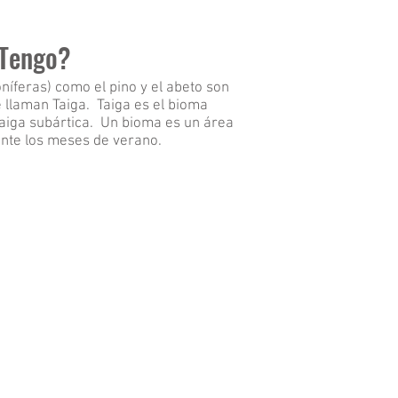
¿Tengo?
níferas) como el pino y el abeto son
e llaman Taiga. Taiga es el bioma
aiga subártica. Un bioma es un área
ante los meses de verano.
nifers in the Snow
is
cture
nifers
e
ow.