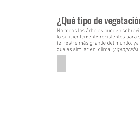
¿Qué tipo de vegetació
No todos los árboles pueden sobreviv
lo suficientemente resistentes para 
terrestre más grande del mundo, ya 
que es similar en clima
y geografía
Conifer Needles
This
is
a
pictures
of
Conifer
needles.