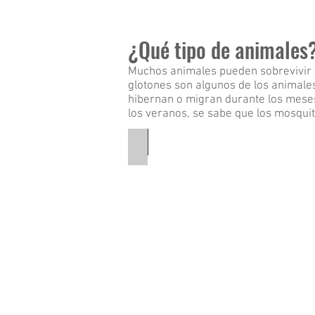
¿Qué tipo de animales
Muchos animales pueden sobrevivir a
glotones son algunos de los animale
hibernan o migran durante los meses 
los veranos, se sabe que los mosquit
Brown Bear
This
is
a
picture
of
a
brown
bear
standing
up.