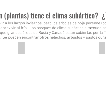
n (plantas) tiene el clima subártico? 
ir a los largos inviernos, pero los árboles de hoja perenne (co
sobrevivir al frío. Los bosques de clima subártico a menudo s
que grandes áreas de Rusia y Canadá están cubiertas por la T
. Se pueden encontrar otros helechos, arbustos y pastos dur
Conifer trees
Co
This
Th
is
is
a
a
pictures
pi
of
of
a
co
few
in
different
th
types
sn
of
conifer
trees.