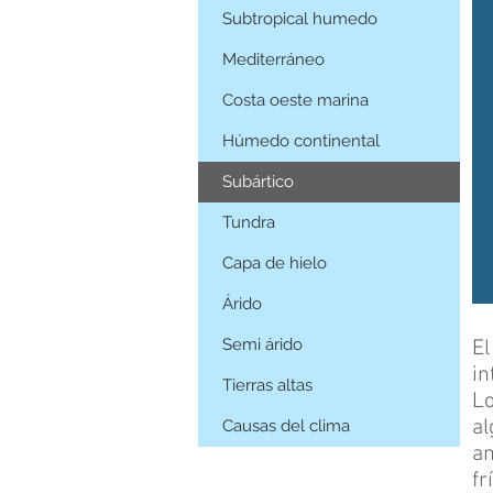
Subtropical humedo
Mediterráneo
Costa oeste marina
Húmedo continental
Subártico
Tundra
Capa de hielo
Árido
Semi árido
El
in
Tierras altas
Lo
al
Causas del clima
am
fr