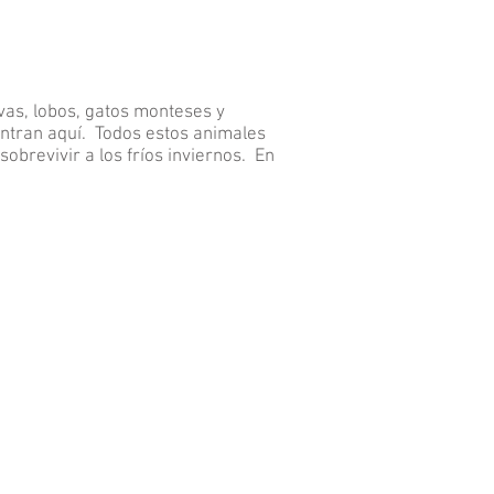
vas, lobos, gatos monteses y
entran aquí. Todos estos animales
obrevivir a los fríos inviernos. En
osquitos
is
cture
s
squitos
arming