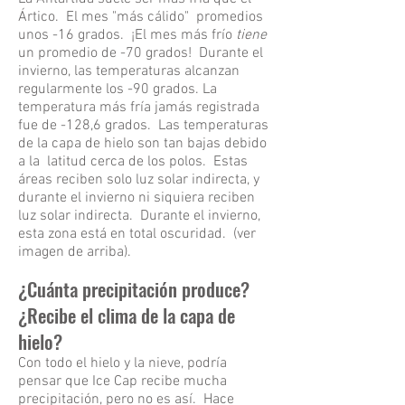
Ártico. El mes "más cálido" promedios
of
the
unos -16 grados. ¡El mes más frío
tiene
Earth
un promedio de -70 grados! Durante el
creates
invierno, las temperaturas alcanzan
seasons.
regularmente los -90 grados. La
temperatura más fría jamás registrada
fue de -128,6 grados. Las temperaturas
de la capa de hielo son tan bajas debido
a la latitud cerca de los polos. Estas
áreas reciben solo luz solar indirecta, y
durante el invierno ni siquiera reciben
luz solar indirecta. Durante el invierno,
esta zona está en total oscuridad. (ver
imagen de arriba).
¿Cuánta precipitación produce?
¿Recibe el clima de la capa de
hielo?
Con todo el hielo y la nieve, podría
pensar que Ice Cap recibe mucha
precipitación, pero no es así. Hace