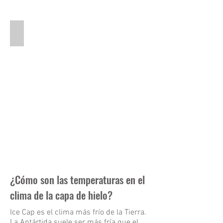
Earth's Tilt Creates Seasons
This
is
a
pictures
of
a
the
Earth
is
4
positions
in
it's
orbit
around
¿Cómo son las temperaturas en el
the
clima de la capa de hielo?
sun
showing
Ice Cap es el clima más frío de la Tierra.
the
La Antártida suele ser más fría que el
tilt