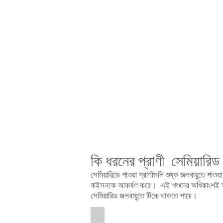
of
semiarid
vegetation
with
grasses
and
scrub
trees
কি ধরনের প্রাণী সেমিয়ারি
সেমিয়ারিডে পাওয়া প্রাণীগুলি শুষ্ক জলবায়ুতে পা
বাইসনকে আকর্ষণ করে। এই পশুদের অধিকাংশই স্থানা
সেমিয়ারিড জলবায়ুতে টিকে থাকতে পারে।
Gazelle