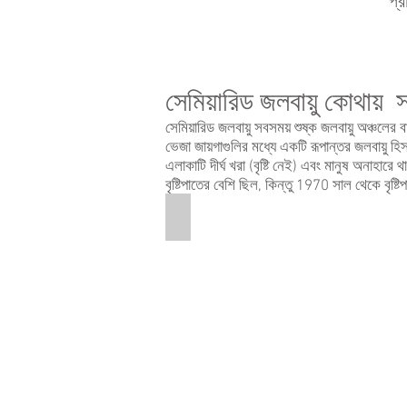
প্
সেমিয়ারিড জলবায়ু কোথায়
সেমিয়ারিড জলবায়ু সবসময় শুষ্ক জলবায়ু অঞ্চলের 
ভেজা জায়গাগুলির মধ্যে একটি রূপান্তর জলবায়ু হ
এলাকাটি দীর্ঘ খরা (বৃষ্টি নেই) এবং মানুষ অন
বৃষ্টিপাতের বেশি ছিল, কিন্তু 1970 সাল থেকে বৃষ্
Sahel of Africa
This
is
a
graphic
of
a
map
of
Northern
Africa