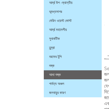
আর্দ্র উপ -ক্রান্তীয়
ভূমধ্যসাগর
মেরিন ওয়েস্ট কোস্ট
আর্দ্র মহাদেশীয়
সুবার্কটিক
তুন্দ্রা
বরফের টুপি
শুষ্ক
Se
জলব
আধা শুষ্ক
জল
পার্বত্য অঞ্চল
যেখ
দি
জলবায়ুর কারণ
জায
এব