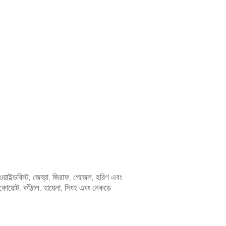
ওয়াইল্ডবিস্ট, জেব্রা, জিরাফ, গেজেল, হরিণ এবং
য়োট, কাঁঠাল, হায়েনা, সিংহ এবং নেকড়ে