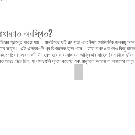
রাণী।
 সাধারণত অবস্থিত?
বাইরের প্রান্তে পাওয়া যায়। মানচিত্রে দুটি রঙ ঠান্ডা এবং উষ্ণ সেমিয়ারিড জলবায়ু
িসাবে ভাবুন। এই এলাকাগুলি খুব বিপজ্জনক হতে পারে। তারা কখনও কখনও কিছু চাষের জন্য
াহারে থাকতে পারে। এর একটি উদাহরণ হবে সাব-সাহারান আফ্রিকার সাহেল (বাম দিকে 
টিপাত গড়ের নিচে ছিল, যা খামারগুলি ধ্বংস করেছে এবং মানুষকে সরানো বা অনাহারে বাধ
Sahel Rain Fall 1890-2004
This
is
a
graph
of
rainfall
in
the
Sahel.