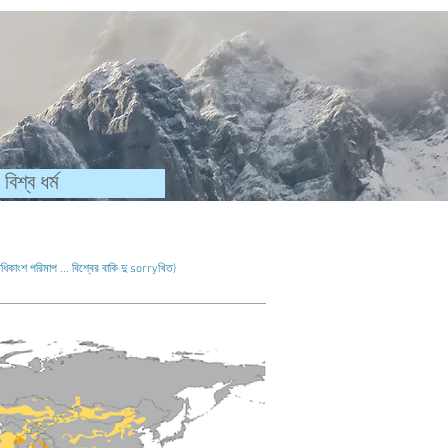
বিশ্ব ধর্ম
ধিকাংশ পরিমাপ ... বিশ্বের বাকি দু sorryখিত)