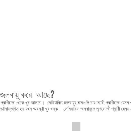
ড জলবায়ু করে আছে?
ওয়া প্রাণীদের থেকে খুব আলাদা। সেমিয়ারিড জলবায়ুর ঘাসগুলি চারণকারী প্রাণীদের যেমন 
ন্তরিত হয় যখন অবস্থা খুব শুষ্ক। সেমিয়ারিড জলবায়ুতে তৃণভোজী প্রাণী যেমন কো
Jackal