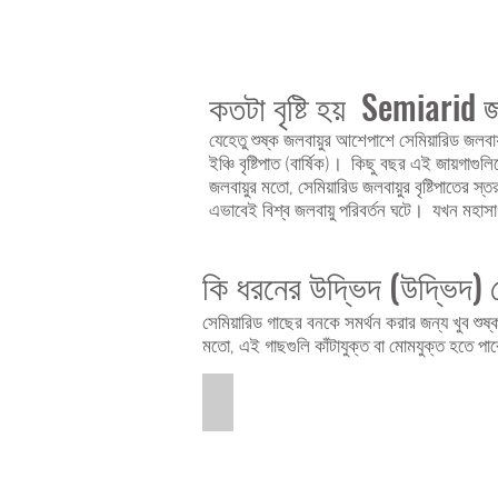
কতটা বৃষ্টি হয় Semiarid জ
যেহেতু শুষ্ক জলবায়ুর আশেপাশে সেমিয়ারিড জলবা
ইঞ্চি বৃষ্টিপাত (বার্ষিক)। কিছু বছর এই জায়গ
জলবায়ুর মতো, সেমিয়ারিড জলবায়ুর বৃষ্টিপাতের 
এভাবেই বিশ্ব জলবায়ু পরিবর্তন ঘটে। যখন মহাসাগ
কি ধরনের উদ্ভিদ (উদ্ভিদ) 
সেমিয়ারিড গাছের বনকে সমর্থন করার জন্য খুব শুষ্
মতো, এই গাছগুলি কাঁটাযুক্ত বা মোমযুক্ত হতে পা
Semiarid Scrub
This
is
a
pictures