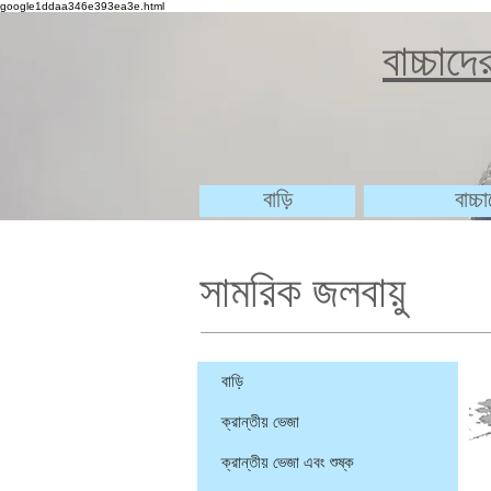
google1ddaa346e393ea3e.html
বাচ্চাদ
বাড়ি
বাচ্
সামরিক জলবায়ু
বাড়ি
ক্রান্তীয় ভেজা
ক্রান্তীয় ভেজা এবং শুষ্ক