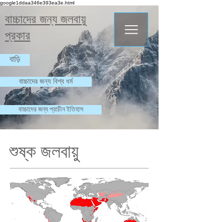
google1ddaa346e393ea3e.html
বাচ্চাদের জন্য জলবায়ু
প্রকার
বাড়ি
বাচ্চাদের জন্য বিশ্ব ধর্ম
বাচ্চাদের জন্য প্রাচীন ইতিহাস
শুষ্ক জলবায়ু