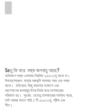
Rainshadow
This
is
a
graphic
that
shows
the
rainshadow
effect.
Seতু কি করে শুষ্ক জলবায়ু আছে?
অধিকাংশ শুষ্ক এলাকায় নিয়মিত asonsতু থাকে না।
উদাহরণস্বরূপ, সাহারা মরুভূমি সবসময় গরম এবং শুষ্ক
থাকে। যাইহোক, কিছু জায়গায় অক্ষাংশ এবং
আশেপাশের জলবায়ুর উপর নির্ভর করে তাপমাত্রার
পরিবর্তন হয়। সুতরাং, যেহেতু তাপমাত্রার পার্থক্য আছে,
তাই আমরা বলতে পারি 2 টি asonsতু, গ্রীষ্ম এবং
শীত।