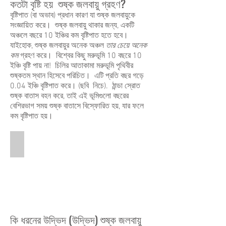
কতটা বৃষ্টি হয় শুষ্ক জলবায়ু গ্রহণ?
বৃষ্টিপাত (বা অভাব) প্রধান কারণ যা শুষ্ক জলবায়ুকে
সংজ্ঞায়িত করে। শুষ্ক জলবায়ু থাকার জন্য, একটি
অঞ্চলে বছরে 10 ইঞ্চির কম বৃষ্টিপাত হতে হবে।
যাইহোক, শুষ্ক জলবায়ুর অনেক অঞ্চল
তার চেয়ে অনেক
কম
গ্রহণ করে। বিশ্বের কিছু মরুভূমি 10 বছরে 10
ইঞ্চি বৃষ্টি পায় না! চিলির আতাকামা মরুভূমি পৃথিবীর
শুষ্কতম স্থান হিসেবে পরিচিত। এটি প্রতি বছর গড়ে
0.04 ইঞ্চি বৃষ্টিপাত করে। (ছবি নিচে). ঠান্ডা স্রোত
শুষ্ক বাতাস বহন করে, তাই এই ভূমিগুলো বছরের
বেশিরভাগ সময় শুষ্ক বাতাসে বিস্ফোরিত হয়, যার ফলে
কম বৃষ্টিপাত হয়।
Atacama Desert
This
is
a
panoramic
picture
of
the
কি ধরনের উদ্ভিদ (উদ্ভিদ) শুষ্ক জলবায়ু
Atacama