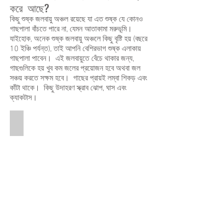
করে আছে?
Desert.
কিছু শুষ্ক জলবায়ু অঞ্চল রয়েছে যা এত শুষ্ক যে কোনও
গাছপালা বাঁচতে পারে না, যেমন আতাকামা মরুভূমি।
যাইহোক, অনেক শুষ্ক জলবায়ু অঞ্চলে কিছু বৃষ্টি হয় (বছরে
10 ইঞ্চি পর্যন্ত), তাই আপনি বেশিরভাগ শুষ্ক এলাকায়
গাছপালা পাবেন। এই জলবায়ুতে বেঁচে থাকার জন্য,
গাছগুলিকে হয় খুব কম জলের প্রয়োজন হবে অথবা জল
সঞ্চয় করতে সক্ষম হবে। গাছের প্রায়ই লম্বা শিকড় এবং
কাঁটা থাকে। কিছু উদাহরণ স্ক্রাব ঝোপ, ঘাস এবং
ক্যাকটাস।
Saguaro Cactus
This
is
a
pictures
of
a
tall
Saguaro
cactus
and