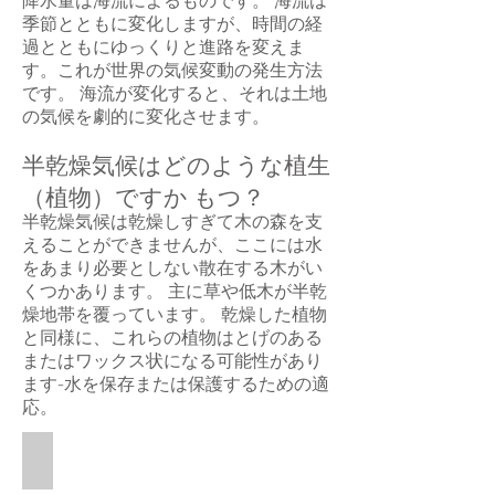
降水量は海流によるものです。 海流は
季節とともに変化しますが、時間の経
過とともにゆっくりと進路を変えま
す。これが世界の気候変動の発生方法
です。 海流が変化すると、それは土地
の気候を劇的に変化させます。
半乾燥気候はどのような植生
（植物）ですか もつ？
半乾燥気候は乾燥しすぎて木の森を支
えることができませんが、ここには水
をあまり必要としない散在する木がい
くつかあります。 主に草や低木が半乾
燥地帯を覆っています。 乾燥した植物
と同様に、これらの植物はとげのある
またはワックス状になる可能性があり
ます-水を保存または保護するための適
応。
Semiarid Scrub
This