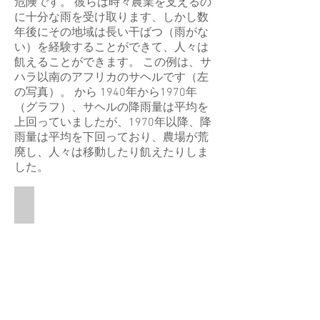
危険です。 彼らは時々農業を支えるの
に十分な雨を受け取ります、しかし数
年後にその地域は長い干ばつ（雨がな
い）を経験することができて、人々は
飢えることができます。 この例は、サ
ハラ以南のアフリカのサヘルです（左
の写真）。 から 1940年から1970年
（グラフ）、サヘルの降雨量は平均を
上回っていましたが、1970年以降、降
雨量は平均を下回っており、農場が荒
廃し、人々は移動したり飢えたりしま
した。
Sahel of Africa
This
is
a
graphic
of
a
map
of