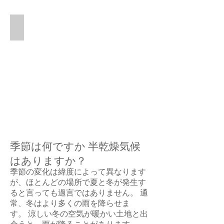
Northern
Africa
showing
Sahel Rain Fall 1890-2004
the
This
Sahara
is
Desert
a
and
graph
the
of
Sahel.
rainfall
in
the
Sahel.
季節は何ですか 半乾燥気候
はありますか？
季節の変化は緯度によって異なります
が、ほとんどの場所で夏と冬が発生す
ると言っても過言ではありません。 通
常、冬はより多くの雨を降らせま
す。 涼しい冬の空気が暖かい土地と出