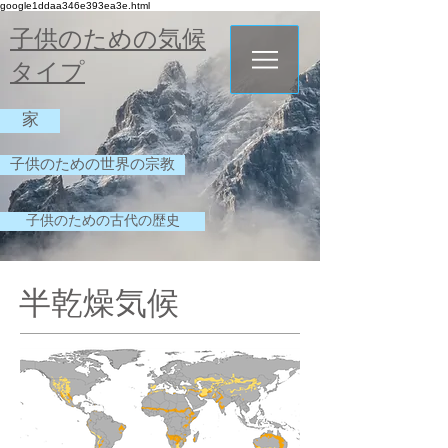
google1ddaa346e393ea3e.html
子供のための気候
タイプ
家
子供のための世界の宗教
子供のための古代の歴史
半乾燥気候