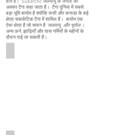
होते हैं। Subarctic जलवायु के जंगलों को
अक्सर टैगा कहा जाता है। टैगा दुनिया में सबसे
बड़ा भूमि बायोम है क्योंकि रूसी और कनाडा के बड़े
क्षेत्र सबार्कटिक टैगा में शामिल हैं। बायोम एक
ऐसा क्षेत्र है जो समान है जलवायु
और भूगोल
।
अन्य फ़र्न, झाड़ियाँ और घास गर्मियों के महीनों के
दौरान पाई जा सकती हैं।
Conifer Needles
This
is
a
pictures
of
Conifer
needles.