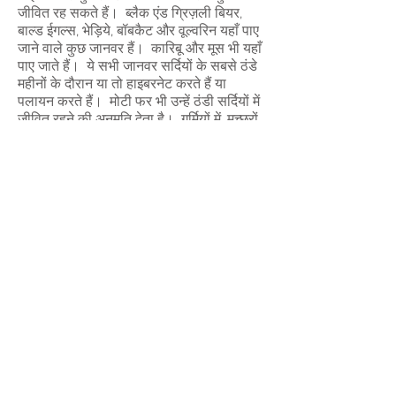
जीवित रह सकते हैं। ब्लैक एंड ग्रिज़ली बियर,
बाल्ड ईगल्स, भेड़िये, बॉबकैट और वूल्वरिन यहाँ पाए
जाने वाले कुछ जानवर हैं। कारिबू और मूस भी यहाँ
पाए जाते हैं। ये सभी जानवर सर्दियों के सबसे ठंडे
महीनों के दौरान या तो हाइबरनेट करते हैं या
पलायन करते हैं। मोटी फर भी उन्हें ठंडी सर्दियों में
जीवित रहने की अनुमति देता है। गर्मियों में, मच्छरों
के झुंड विशाल समूहों के लिए जाने जाते हैं और लोगों
को पागल कर देते हैं।
Brown Bear
This
is
a
picture
of
a
brown
bear
standing
up.