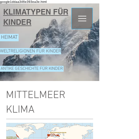
google1ddaa346e393ea3e.html
KLIMATYPEN FÜR
KINDER
HEIMAT
WELTRELIGIONEN FÜR KINDER
ANTIKE GESCHICHTE FÜR KINDER
MITTELMEER
KLIMA