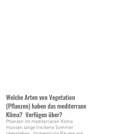
Mediterranean
climate.
Welche Arten von Vegetation
(Pflanzen) haben das mediterrane
Klima? Verfügen über?
Pflanzen im mediterranen Klima
müssen lange trockene Sommer
überstehen. Immergrüne Bäume wie