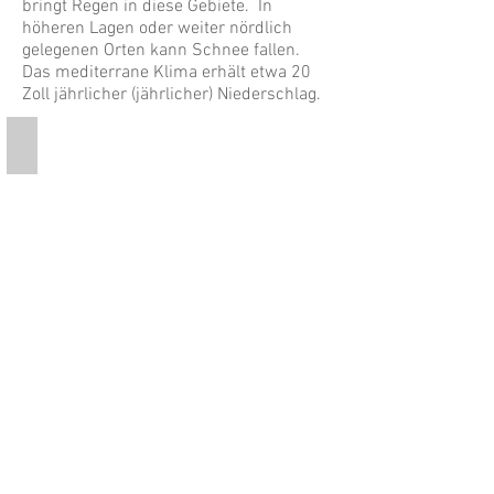
bringt Regen in diese Gebiete. In
höheren Lagen oder weiter nördlich
gelegenen Orten kann Schnee fallen.
Das mediterrane Klima erhält etwa 20
Zoll jährlicher (jährlicher) Niederschlag.
Mediterranean Climate temperatures
This
is
a
pictures
of
a
chart
that
shows
the
high
and
low
temperatures
in
the