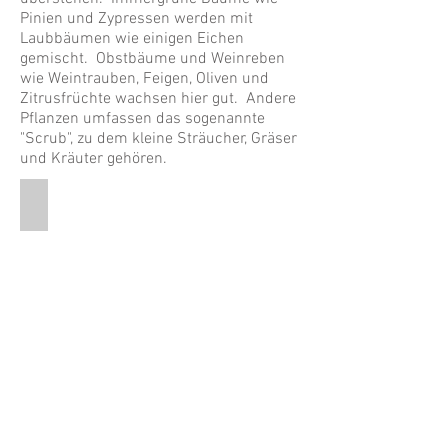
Pinien und Zypressen werden mit
Laubbäumen wie einigen Eichen
gemischt. Obstbäume und Weinreben
wie Weintrauben, Feigen, Oliven und
Zitrusfrüchte wachsen hier gut. Andere
Pflanzen umfassen das sogenannte
"Scrub", zu dem kleine Sträucher, Gräser
und Kräuter gehören.
Sage Scrub Bushes
This
is
a
pictures
of
a
hilly
area
with
scrub
bushes
common
Olive Branch